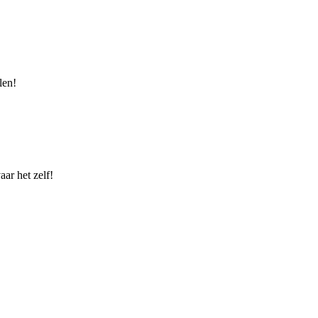
len!
ar het zelf!