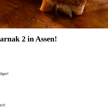
Karnak 2 in Assen!
diger!
ect!