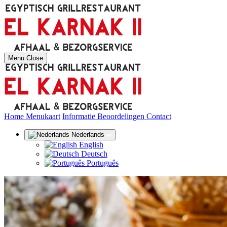
Menu
Close
(huidige)
Home
Menukaart
Informatie
Beoordelingen
Contact
Nederlands
English
Deutsch
Português